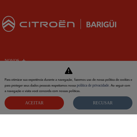
NOVOS
UTILITÁRIOS
Para otimizar sua experiência durante a navegação, fazemos uso de nossa política de cookies e
política de privacidade
para proteger seus dados pessoais respeitamos nossa
. Ao seguir com
a navegação e visita você concorda com nossas políticas.
MAPA DO SITE
ACEITAR
RECUSAR
POLÍTICA DE PRIVACIDADE
Barigui Franca Comercio de Automoveis Ltda