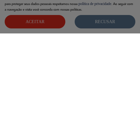
política de privacidade
para proteger seus dados pessoais respeitamos nossa
. Ao seguir com
a navegação e visita você concorda com nossas políticas.
ACEITAR
RECUSAR
NOVOS
UTILITÁRIOS
MAPA DO SITE
POLÍTICA DE PRIVACIDADE
Barigui Franca Comercio de Automoveis Ltda