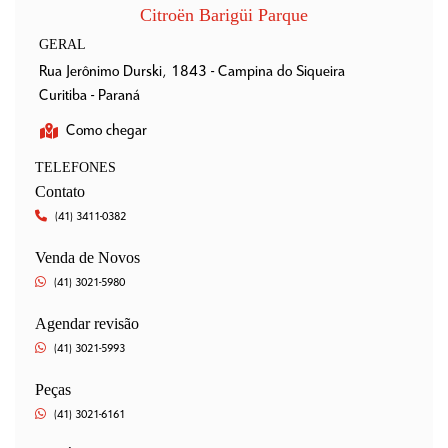
Citroën Barigüi Parque
GERAL
Rua Jerônimo Durski, 1843 - Campina do Siqueira
Curitiba - Paraná
Como chegar
TELEFONES
Contato
(41) 3411-0382
Venda de Novos
(41) 3021-5980
Agendar revisão
(41) 3021-5993
Peças
(41) 3021-6161