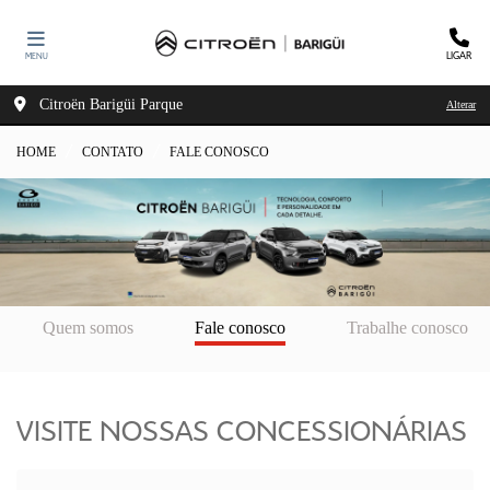
LIGAR
MENU
Citroën Barigüi Parque
Alterar
HOME
CONTATO
FALE CONOSCO
Quem somos
Fale conosco
Trabalhe conosco
VISITE NOSSAS CONCESSIONÁRIAS