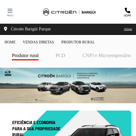
LIGAR
MENU
Citroën Barigüi Parque
Alterar
HOME
VENDAS DIRETAS
PRODUTOR RURAL
Produtor rural
PCD
CNPJ e Microempresário