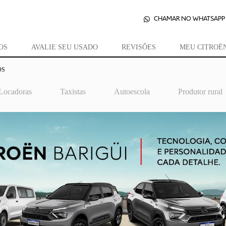
CHAMAR NO WHATSAPP
OS
AVALIE SEU USADO
REVISÕES
MEU CITROË
OS
Locadoras
Taxistas
Autoescola
Produtor rural