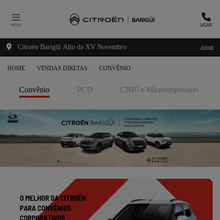
LIGAR
MENU
Citroën Barigüi Alto da XV Novembro
Alterar
HOME
VENDAS DIRETAS
CONVÊNIO
Convênio
PCD
CNPJ e Microempresário