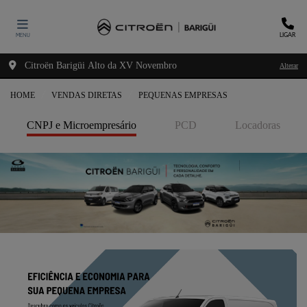
LIGAR
MENU
Citroën Barigüi Alto da XV Novembro
Alterar
HOME
VENDAS DIRETAS
PEQUENAS EMPRESAS
CNPJ e Microempresário
PCD
Locadoras